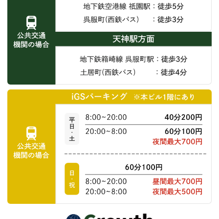
公
共
交
通
機
関
の
お
場