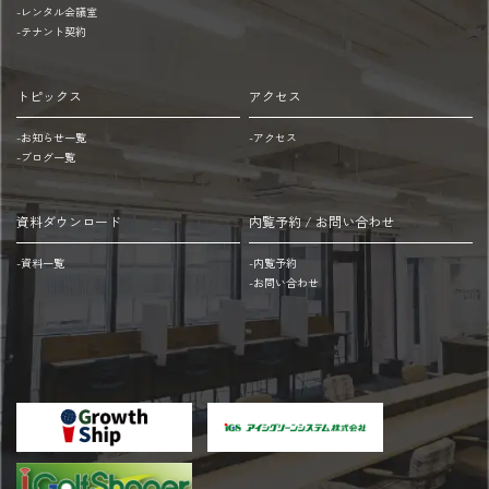
5
※
-レンタル会議室
分
本
-テナント契約
呉
ビ
服
ル
トピックス
アクセス
町
1
(西
階
-お知らせ一覧
-アクセス
-ブログ一覧
鉄
に
バ
あ
ス)：
り
資料ダウンロード
内覧予約 / お問い合わせ
徒
平
-資料一覧
-内覧予約
歩
日・
-お問い合わせ
3
土
分
8:00~20:00
天
40
神
分
駅
200
方
円
面
20:00~8:00
地
60