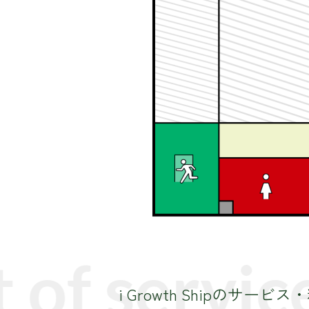
of service
i Growth Shipのサービ