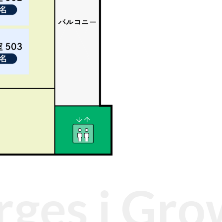
ges
i Growt