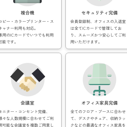
092-402-0169）
WEB予約はこ
複合機
セキュリティ完備
コピー・カラープリンター・ス
会員登録制、オフィスの入退室
キャナー利用も対応。
は全てICカードで管理してお
専用のICカードでいつでも利用
り、スムーズかつ安心してご利
可能です。
用いただけます。
料をダウンロードする
店舗までの道のり
会議室
オフィス家具完備
モニター・コンセント完備、
全てのフロア・ブースに合わせ
様々な人数規模に合わせてご利
て、デスクやチェア、収納ラッ
用可能な会議室を複数ご用意し
クなどの最適なオフィス家具を