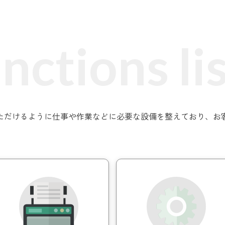
1部屋あり
1
ctions list
Point2
Poi
お過ごしいただけるように仕事や作業などに必要な設備を整えており
6名部屋
8
1,650円
1時間
/1時間
バ
種類豊富なフリードリンク
開