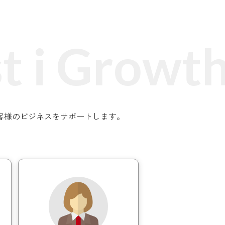
部屋あり
i Growth 
nt3
、お客様のビジネスをサポートします。
名部屋
2,200円
/1時間
ルコニーも出入り自由
放的な空間でホッと一息