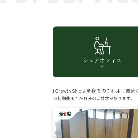
シェア
オフィス
i Growth Shipは単身でのご利
初期費用１か月分のご請求があります。
全
8
席