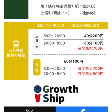
公
共
交
通
機
関
の
お
場
車
合
で
博
お
多