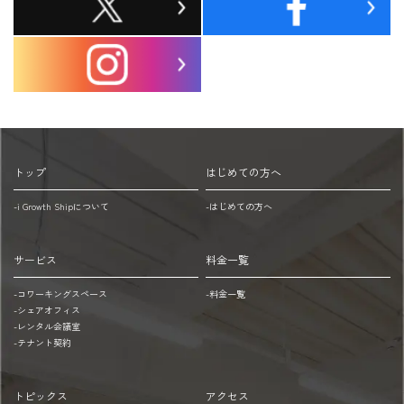
駅
越
方
し
面
地
の
下
場
鉄
空
合
港
トップ
はじめての方へ
線
iGS
-i Growth Shipについて
-はじめての方へ
祇
パ
園
ー
駅：
キ
サービス
料金一覧
徒
ン
-コワーキングスペース
-料金一覧
歩
グ
-シェアオフィス
5
※
-レンタル会議室
分
本
-テナント契約
呉
ビ
服
ル
トピックス
アクセス