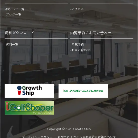
町
1
(西
階
-お知らせ一覧
-アクセス
-ブログ一覧
鉄
に
バ
あ
ス)：
り
資料ダウンロード
内覧予約 / お問い合わせ
徒
平
-資料一覧
-内覧予約
歩
日・
-お問い合わせ
3
土
分
8:00~20:00
天
40
神
分
駅
200
方
円
面
20:00~8:00
地
60
下
分
鉄
100
箱
円
Copyright © 2022 i Growth Ship
崎
夜
プライバシーポリシー
・
新型コロナウイルス感染防止対策について