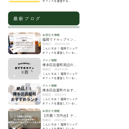
オフィスを運営する
iGrowthShipです。 今回は、
シェアオフィスの入居を検
討中の法人や個人、フリー
最新ブログ
ラ
お役立ち情報
福岡でドロップインが
できるコワーキングス
2024.10.10
こんにちは！ 福岡でシェア
ペースまとめ
オフィスを運営しているi
Growth Shipです。 現在福岡
グルメ情報
にはたくさんのコワーキン
博多区店屋町周辺のお
グスペースがオープ
すすめカフェ
2023.4.20
こんにちは！ 福岡でシェア
オフィスを運営しているi
Growth Shipです。
グルメ情報
iGrowthShipがある店屋町周
博多区店屋町のおすす
辺のカフェを集
めランチ７選！
2023.4.4
こんにちは！ 福岡でシェア
オフィスを運営しているi
Growth Shipです。 i Growth
お役立ち情報
Shipがある博多区店屋町周
【月額１万円台】テレ
辺に
ワークにおすすめ！福
2023.3.8
こんにちは！ 福岡でシェア
岡のコワーキングスペ
オフィスを運営しているi