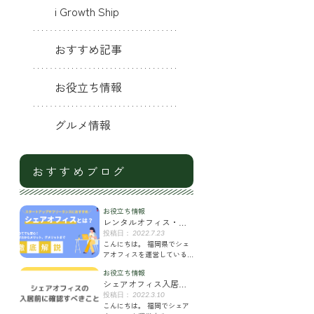
i Growth Ship
おすすめ記事
お役立ち情報
グルメ情報
おすすめブログ
お役立ち情報
レンタルオフィス・シ
ェアオフィスとは？選
2022.7.23
こんにちは。 福岡県でシェ
び方やメリット・デメ
アオフィスを運営している
リットも徹底解説
「iGrowthShip」のスタッフ
お役立ち情報
です。 今回は自宅以外で仕
シェアオフィス入居前
事ができる環境（＝ワ
に確認すべき13のこと
2022.3.10
こんにちは。 福岡でシェア