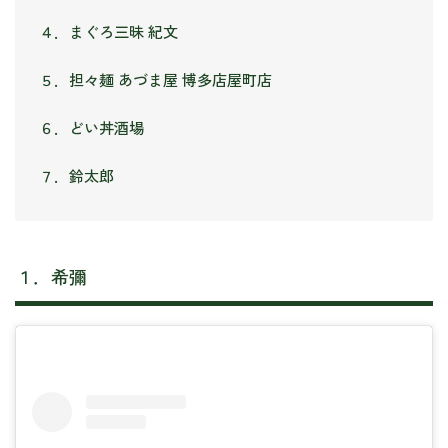
４．まぐろ三昧 紀文
５．担々麺 あづま屋 博多店屋町店
６．どい丼酒場
７．鈴太郎
１．希彌