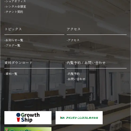
-シェアオフィス
5
※
-レンタル会議室
分
本
-テナント契約
呉
ビ
服
ル
トピックス
アクセス
町
1
(西
階
-お知らせ一覧
-アクセス
-ブログ一覧
鉄
に
バ
あ
ス)：
り
資料ダウンロード
内覧予約 / お問い合わせ
徒
平
-資料一覧
-内覧予約
歩
日・
-お問い合わせ
3
土
分
8:00~20:00
天
40
神
分
駅
200
方
円
面
20:00~8:00