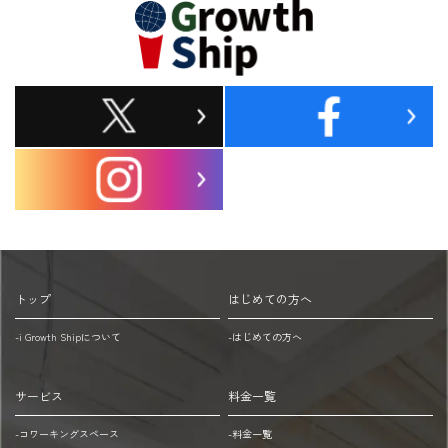
場
車
合
で
博
お
多
駅
越
方
し
面
地
の
下
場
鉄
空
合
港
トップ
はじめての方へ
線
iGS
-i Growth Shipについて
-はじめての方へ
祇
パ
園
ー
駅：
キ
サービス
料金一覧
徒
ン
-コワーキングスペース
-料金一覧
歩
グ