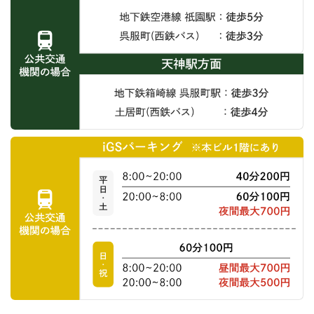
公
共
交
通
機
関
の
お